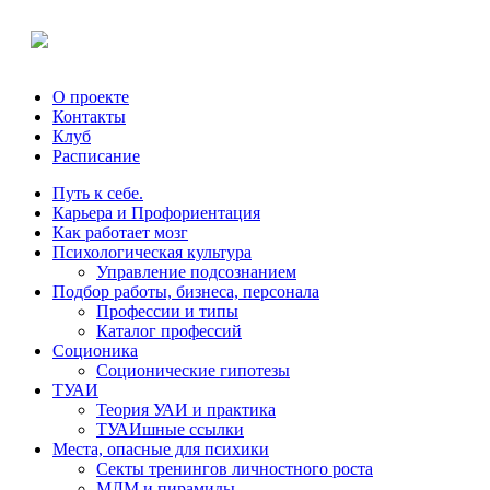
О проекте
Контакты
Клуб
Расписание
Путь к себе.
Карьера и Профориентация
Как работает мозг
Психологическая культура
Управление подсознанием
Подбор работы, бизнеса, персонала
Профессии и типы
Каталог профессий
Cоционика
Соционические гипотезы
ТУАИ
Теория УАИ и практика
ТУАИшные ссылки
Места, опасные для психики
Секты тренингов личностного роста
МЛМ и пирамиды